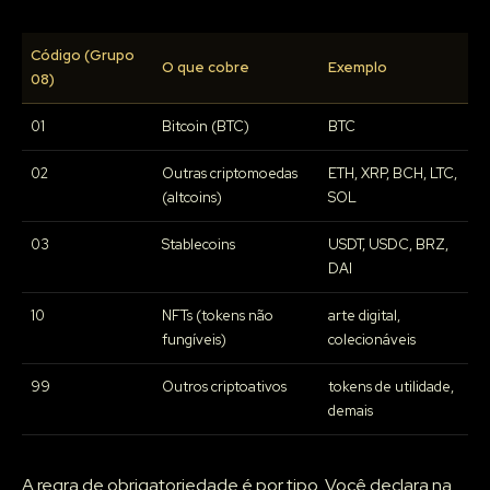
Código (Grupo
O que cobre
Exemplo
08)
01
Bitcoin (BTC)
BTC
02
Outras criptomoedas
ETH, XRP, BCH, LTC,
(altcoins)
SOL
03
Stablecoins
USDT, USDC, BRZ,
DAI
10
NFTs (tokens não
arte digital,
fungíveis)
colecionáveis
99
Outros criptoativos
tokens de utilidade,
demais
A regra de obrigatoriedade é por tipo. Você declara na