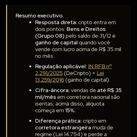
Resumo executivo
Resposta direta:
cripto entra em
dois pontos:
Bens e Direitos
(Grupo 08)
pelo saldo de 31/12 e
ganho de capital
quando você
vende com lucro acima de R$ 35 mil
no mês.
Regulação aplicável:
IN RFB nº
2.291/2025
(DeCripto) +
Lei
13.259/2016
(ganho de capital).
Cifra-âncora:
vendas de
até R$ 35
mil/mês
em corretora nacional são
isentas; acima disso, alíquota
começa em
15%
.
Diferença prática:
cripto em
corretora estrangeira
muda de
regime (Lei 14.754) e perde a