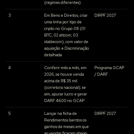
(regimes diferentes)
3
Em Bens e Direitos, criar
DIRPF 2027
uma linha por tipo de
cripto no Grupo 08 (01
BTC, 02 altcoin, 03
stablecoin), com valor de
aquisição e Discriminação
detalhada
4
Conferir mês a mês, em
Programa GCAP
2026, se houve venda
/ DARF
acima de R$ 35 mil
(corretora nacional); se
sim, apurar lucro e gerar
DARF 4600 no GCAP
5
Lançar na ficha de
DIRPF 2027
Rendimentos Isentos os
ganhos de meses em que
as vendas ficaram abaixo