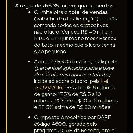
A regra dos R$ 35 mil em quatro pontos:
O limite olha o
total de vendas
(valor bruto de alienação)
no mês,
somando todos os criptoativos,
não o lucro. Vendeu R$ 40 mil em
BTC e ETH juntos no mês? Passou
do teto, mesmo que o lucro tenha
sido pequeno.
Acima de R$ 35 mil/mês, a
alíquota
(percentual aplicado sobre a base
de cálculo para apurar o tributo)
incide só sobre o
lucro
, pela
Lei
13.259/2016
:
15%
até R$ 5 milhões
de ganho, 17,5% de R$ 5 a 10
milhões, 20% de R$ 10 a 30 milhões
e 22,5% acima de R$ 30 milhões.
O imposto é recolhido por DARF
código
4600
, gerado pelo
programa GCAP da Receita, até o