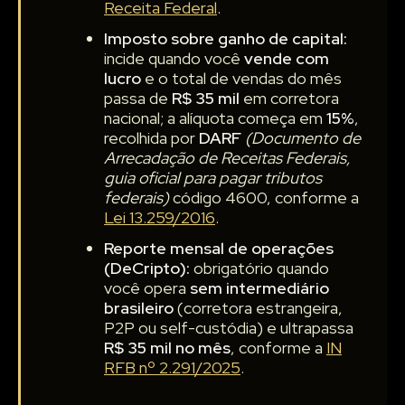
Receita Federal
.
Imposto sobre ganho de capital:
incide quando você
vende com
lucro
e o total de vendas do mês
passa de
R$ 35 mil
em corretora
nacional; a alíquota começa em
15%
,
recolhida por
DARF
(Documento de
Arrecadação de Receitas Federais,
guia oficial para pagar tributos
federais)
código 4600, conforme a
Lei 13.259/2016
.
Reporte mensal de operações
(DeCripto):
obrigatório quando
você opera
sem intermediário
brasileiro
(corretora estrangeira,
P2P ou self-custódia) e ultrapassa
R$ 35 mil no mês
, conforme a
IN
RFB nº 2.291/2025
.