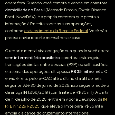
opera fora. Quando você compra e vende em corretora
domiciliada no Brasil
(Mercado Bitcoin, Foxbit, Binance
Brasil, NovaDAX), é a própria corretora que presta a
informação à Receita sobre as suas operações,
conforme
esclarecimento da Receita Federal
. Você não
precisa enviar reporte mensal nesse caso.
O reporte mensal vira obrigação
sua
quando você opera
sem intermediário brasileiro
: corretora estrangeira,
transações diretas entre pessoas (P2P) ou self-custódia,
e a soma das operações ultrapassa
R$ 35 mil no mês
. O
envio é feito pelo e-CAC até o último dia útil do mês
seguinte. Até 30 de junho de 2026, isso segue o modelo
da antiga IN 1.888/2019 (com limite de R$ 30 mil). A partir
de 1º de julho de 2026, entra em vigor a DeCripto, da
IN
RFB nº 2.291/2025
, que eleva o limite para R$ 35 mil e
amplia o alcance do cruzamento internacional.