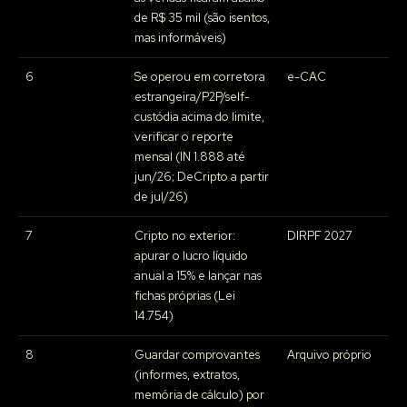
de R$ 35 mil (são isentos,
mas informáveis)
6
Se operou em corretora
e-CAC
estrangeira/P2P/self-
custódia acima do limite,
verificar o reporte
mensal (IN 1.888 até
jun/26; DeCripto a partir
de jul/26)
7
Cripto no exterior:
DIRPF 2027
apurar o lucro líquido
anual a 15% e lançar nas
fichas próprias (Lei
14.754)
8
Guardar comprovantes
Arquivo próprio
(informes, extratos,
memória de cálculo) por