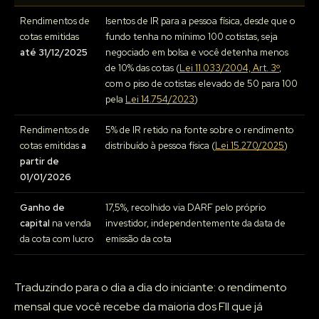
Rendimentos de
Isentos de IR para a pessoa física, desde que o
cotas emitidas
fundo tenha no mínimo 100 cotistas, seja
até 31/12/2025
negociado em bolsa e você detenha menos
de 10% das cotas (
Lei 11.033/2004, Art. 3º
,
com o piso de cotistas elevado de 50 para 100
pela
Lei 14.754/2023
)
Rendimentos de
5% de IR retido na fonte sobre o rendimento
cotas emitidas
a
distribuído à pessoa física (
Lei 15.270/2025
)
partir de
01/01/2026
Ganho de
17,5%, recolhido via DARF pelo próprio
capital
na venda
investidor, independentemente da data de
da cota com lucro
emissão da cota
Traduzindo para o dia a dia do iniciante: o rendimento
mensal que você recebe da maioria dos FII que já