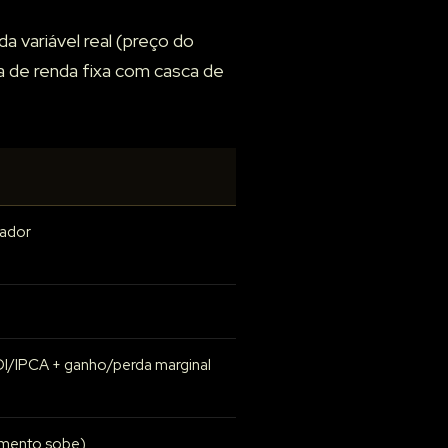
a variável real (preço do
a de renda fixa com casca de
xador
I/IPCA + ganho/perda marginal
imento sobe)