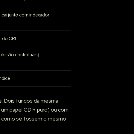
 cai junto com indexador
r do CRI
ulo são contratuais)
ndice
é. Dois fundos da mesma
e um papel CDI+ puro) ou com
teira como se fossem o mesmo