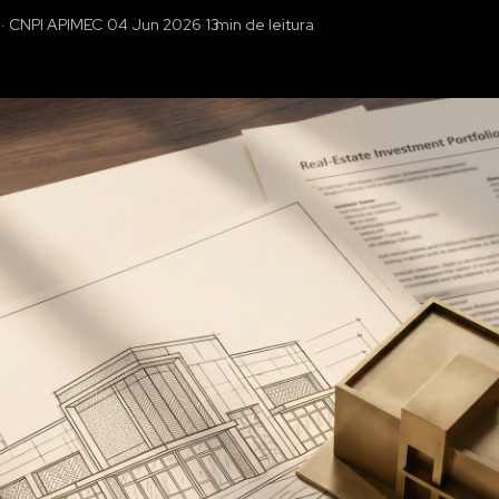
· CNPI APIMEC
·
04 Jun 2026
·
13
min de leitura