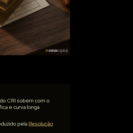
os do CRI sobem com o
fica e curva longa
oduzido pela
Resolução