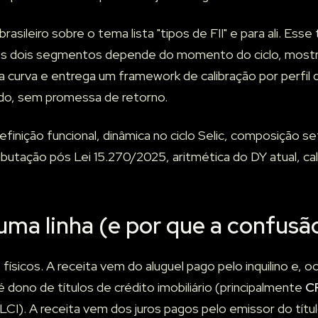
asileiro sobre o tema lista "tipos de FII" e para ali. Esse
dos dois segmentos depende do momento do ciclo, mostr
 curva e entrega um framework de calibração por perfil d
do, sem promessa de retorno.
efinição funcional, dinâmica no ciclo Selic, composição se
butação pós Lei 15.270/2025, aritmética do DY atual, cali
uma linha (e por que a confus
s físicos. A receita vem do aluguel pago pelo inquilino e,
é dono de títulos de crédito imobiliário (principalmente
C
LCI). A receita vem dos juros pagos pelo emissor do títul