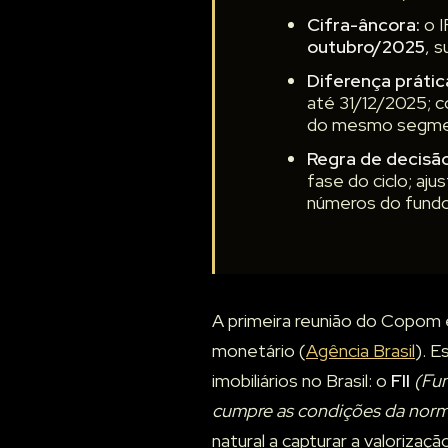
Cifra-âncora:
o I
outubro/2025
, 
Diferença prátic
até 31/12/2025; c
do mesmo segme
Regra de decisão
fase do ciclo; aj
números do fundo
A primeira reunião do Copom e
monetário (
Agência Brasil
). 
imobiliários no Brasil: o
FII
(Fun
cumpre as condições da nor
natural a capturar a valoriza