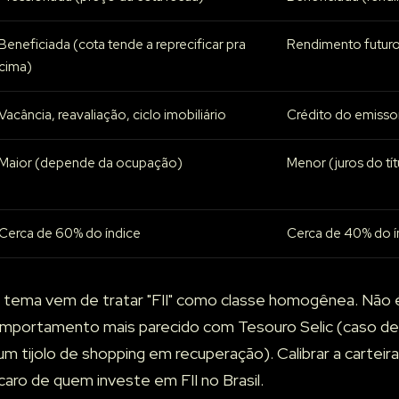
Beneficiada (cota tende a reprecificar pra
Rendimento futuro
cima)
Vacância, reavaliação, ciclo imobiliário
Crédito do emisso
Maior (depende da ocupação)
Menor (juros do tít
Cerca de 60% do índice
Cerca de 40% do í
 tema vem de tratar "FII" como classe homogênea. Não 
comportamento mais parecido com Tesouro Selic (caso d
e um tijolo de shopping em recuperação). Calibrar a car
 caro de quem investe em FII no Brasil.