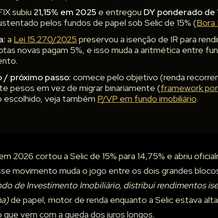
FIX subiu
21,15% em 2025
e entregou
DY ponderado de 
sustentado pelos fundos de papel sob Selic de 15% (
Bora 
a:
a
Lei 15.270/2025
preservou a isenção de IR para rend
otas novas pagam 5%, e isso muda a aritmética entre fun
nto.
 / próximo passo:
comece pelo objetivo (renda recorrent
uste pesos em vez de migrar binariamente (
framework por 
 escolhido, veja também
P/VP em fundo imobiliário
.
m 2026 cortou a Selic de 15% para 14,75% e abriu oficia
Esse movimento muda o jogo entre os dois grandes bloc
do de Investimento Imobiliário, distribui rendimentos i
ma)
de papel, motor de renda enquanto a Selic estava alta, 
ção que vem com a queda dos juros longos.