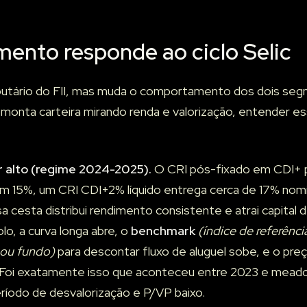
ento responde ao ciclo Selic
ributário do FII, mas muda o comportamento dos dois s
 monta carteira mirando renda e valorização, entender ess
r alto (regime 2024-2025).
O CRI pós-fixado em CDI+ p
em 15%, um CRI CDI+2% líquido entrega cerca de 17% nomi
a cesta distribui rendimento consistente e atrai capital
olo, a curva longa abre, o
benchmark
(índice de referênc
 ou fundo)
para descontar fluxo de aluguel sobe, e o pre
. Foi exatamente isso que aconteceu entre 2023 e mead
período de desvalorização e P/VP baixo.