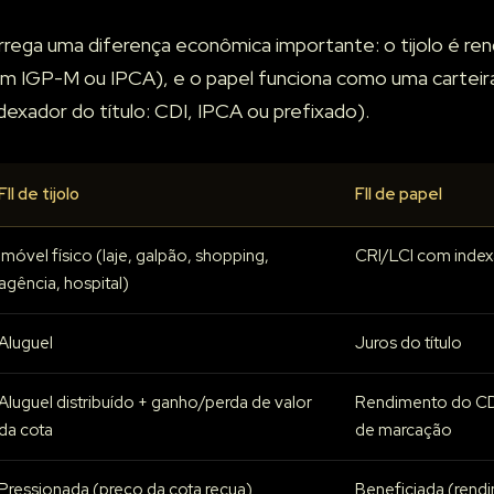
rrega uma diferença econômica importante: o tijolo é rend
em IGP-M ou IPCA), e o papel funciona como uma carteir
dexador do título: CDI, IPCA ou prefixado).
FII de tijolo
FII de papel
Imóvel físico (laje, galpão, shopping,
CRI/LCI com inde
agência, hospital)
Aluguel
Juros do título
Aluguel distribuído + ganho/perda de valor
Rendimento do CD
da cota
de marcação
Pressionada (preço da cota recua)
Beneficiada (rend