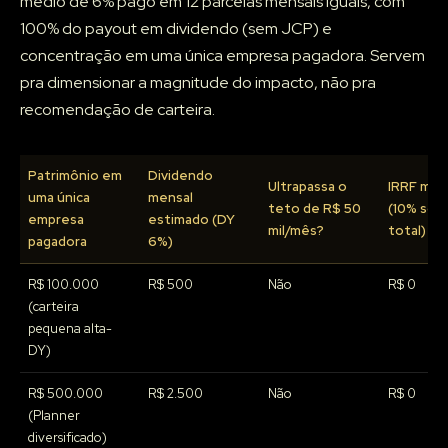
médio de 6% pago em 12 parcelas mensais iguais, com
100% do payout em dividendo (sem JCP) e
concentração em uma única empresa pagadora. Servem
pra dimensionar a magnitude do impacto, não pra
recomendação de carteira.
Patrimônio em
Dividendo
Ultrapassa o
IRRF men
uma única
mensal
teto de R$ 50
(10% sob
empresa
estimado (DY
mil/mês?
total)
pagadora
6%)
R$ 100.000
R$ 500
Não
R$ 0
(carteira
pequena alta-
DY)
R$ 500.000
R$ 2.500
Não
R$ 0
(Planner
diversificado)