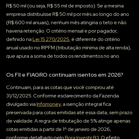
R$ 50 mil (ou seja, R$ 55 mil de imposto). Se a mesma
empresa distribuísse R$ 50 mil por mês ao longo do ano
(R$ 600 mil anuais), nenhum mês atingiria o teto e não
haveria retenção. O critério mensal e por pagador,
definido na
Lei 15.270/2025
, é diferente do critério
anual usado no IRPFM (tributação mínima de alta renda),
que apura a soma de todos os rendimentos no ano.
Os FII e FIAGRO continuam isentos em 2026?
Continuam, para as cotas que você comprou até
31/12/2025. Conforme esclarecimento da Fazenda
divulgado via
Infomoney
, a isenção integral fica
preservada para cotas emitidas até essa data, sem prazo
de validade. A regra de tributação de 5% atinge apenas
cotas emitidas a partir de 1º de janeiro de 2026,
conforme detalhado pelo
Bora Investir B3
. O efeito