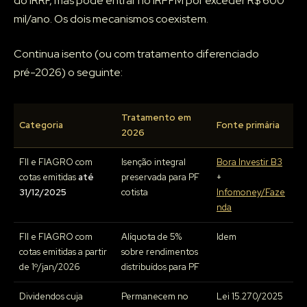
do IRRF, mas pode entrar no IRPFM por exceder R$ 600
mil/ano. Os dois mecanismos coexistem.
Continua isento (ou com tratamento diferenciado
pré-2026) o seguinte:
Tratamento em
Categoria
Fonte primária
2026
FII e FIAGRO com
Isenção integral
Bora Investir B3
cotas emitidas
até
preservada para PF
+
31/12/2025
cotista
Infomoney/Faze
nda
FII e FIAGRO com
Alíquota de 5%
Idem
cotas emitidas a partir
sobre rendimentos
de 1º/jan/2026
distribuídos para PF
Dividendos cuja
Permanecem no
Lei 15.270/2025