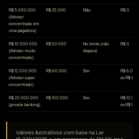
R$ 5.000.000
R$ 25.000
Não
R$ 0
(Advisor
concentrado em
uma pagadora)
R$ 10.000.000
R$ 50.000
No limite (não
R$ 0
(Advisor muito
dispara)
concentrado)
R$ 12.000.000
R$ 60.000
Sim
R$ 6.000 
(Advisor super
os R$ 60 m
concentrado)
R$ 20.000.000
R$ 100.000
Sim
R$ 10.000
(private banking)
os R$ 100 
Valores ilustrativos com base na Lei