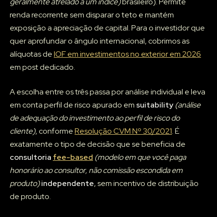
geralmente atrelado a um índice)
brasileiro). Permite
renda recorrente sem disparar o teto e mantém
exposição a apreciação de capital. Para o investidor que
quer aprofundar o ângulo internacional, cobrimos as
alíquotas de
IOF em investimentos no exterior em 2026
em post dedicado.
A escolha entre os três passa por análise individual e leva
em conta perfil de risco apurado em
suitability
(análise
de adequação do investimento ao perfil de risco do
cliente)
, conforme
Resolução CVM Nº 30/2021
. É
exatamente o tipo de decisão que se beneficia de
consultoria
fee-based
(modelo em que você paga
honorário ao consultor, não comissão escondida em
produto)
independente
, sem incentivo de distribuição
de produto.