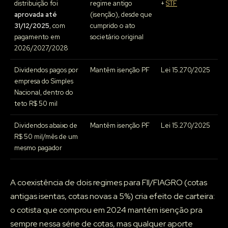
distribuição foi
regime antigo
+
STF
aprovada até
(isenção), desde que
31/12/2025
, com
cumprido o ato
pagamento em
societário original
2026/2027/2028
Dividendos pagos por
Mantêm isenção PF
Lei 15.270/2025
empresa do Simples
Nacional, dentro do
teto R$ 50 mil
Dividendos abaixo de
Mantêm isenção PF
Lei 15.270/2025
R$ 50 mil/mês de um
mesmo pagador
A coexistência de dois regimes para FII/FIAGRO (cotas
antigas isentas, cotas novas a 5%) cria efeito de carteira:
o cotista que comprou em 2024 mantém isenção pra
sempre nessa série de cotas, mas qualquer aporte