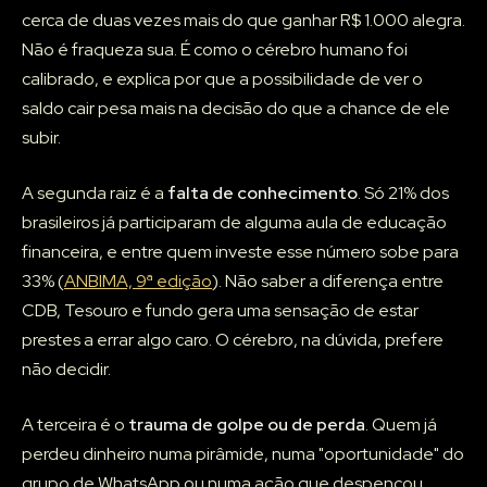
cerca de duas vezes mais do que ganhar R$ 1.000 alegra.
Não é fraqueza sua. É como o cérebro humano foi
calibrado, e explica por que a possibilidade de ver o
saldo cair pesa mais na decisão do que a chance de ele
subir.
A segunda raiz é a
falta de conhecimento
. Só 21% dos
brasileiros já participaram de alguma aula de educação
financeira, e entre quem investe esse número sobe para
33% (
ANBIMA, 9ª edição
). Não saber a diferença entre
CDB, Tesouro e fundo gera uma sensação de estar
prestes a errar algo caro. O cérebro, na dúvida, prefere
não decidir.
A terceira é o
trauma de golpe ou de perda
. Quem já
perdeu dinheiro numa pirâmide, numa "oportunidade" do
grupo de WhatsApp ou numa ação que despencou