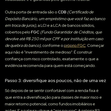
Outra porta de entrada são o
CDB
(Certificado de
Depósito Bancário, um empréstimo que você faz ao banco
em troca de juros)
, a LCI e a LCA de bancos sólidos,
cobertos pelo
FGC
(Fundo Garantidor de Créditos, que
devolve até R$ 250 mil por CPF e por instituição em caso
de quebra do banco)
, conforme o
próprio FGC
. Começar
aqui não é "investimento de medroso". É construir
confiança com risco controlado, exatamente o que a
evidência recomenda para quem está começando.
Passo 3: diversifique aos poucos, não de uma vez
Só depois de se sentir confortável com a renda fixa é
que entra a diversificação para classes de maior risco e
maior retorno potencial, como fundos imobiliários e
ações. E a palavra-chave é "aos poucos". A própria B3