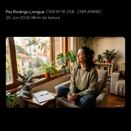
Por Rodrigo Longue
·
CVM Nº 18.058 · CNPI APIMEC
·
26 Jun 2026
·
18
min de leitura