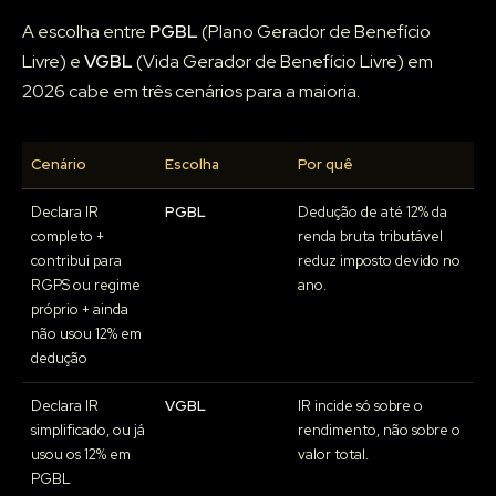
A escolha entre
PGBL
(Plano Gerador de Benefício
Livre) e
VGBL
(Vida Gerador de Benefício Livre) em
2026 cabe em três cenários para a maioria.
Cenário
Escolha
Por quê
Declara IR
PGBL
Dedução de até 12% da
completo +
renda bruta tributável
contribui para
reduz imposto devido no
RGPS ou regime
ano.
próprio + ainda
não usou 12% em
dedução
Declara IR
VGBL
IR incide só sobre o
simplificado, ou já
rendimento, não sobre o
usou os 12% em
valor total.
PGBL