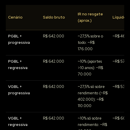
IR no resgate
Cenário
Saldo bruto
Líquido (
(aprox.)
PGBL +
R$ 642.000
~27,5% sobre o
~R$ 466
progressiva
todo: ~R$
176.000
PGBL +
R$ 642.000
~10% (aportes
~R$ 572.
regressiva
>10 anos): ~R$
70.000
VGBL +
R$ 642.000
~27,5% só sobre
~R$ 532.
progressiva
rendimento (~R$
402.000): ~R$
110.000
VGBL +
R$ 642.000
~10% só sobre
~R$ 602.
regressiva
rendimento: ~R$