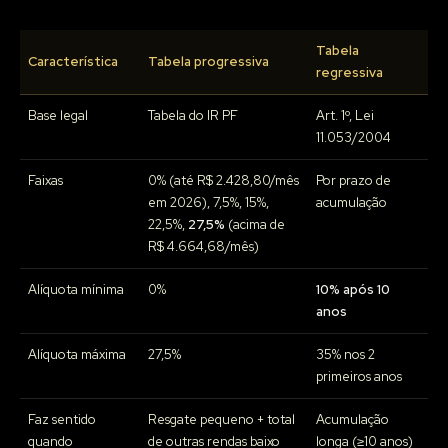
Tabela
Característica
Tabela progressiva
regressiva
Base legal
Tabela do IR PF
Art. 1º, Lei
11.053/2004
Faixas
0% (até R$ 2.428,80/mês
Por prazo de
em 2026), 7,5%, 15%,
acumulação
22,5%,
27,5%
(acima de
R$ 4.664,68/mês)
Alíquota mínima
0%
10% após 10
anos
Alíquota máxima
27,5%
35% nos 2
primeiros anos
Faz sentido
Resgate pequeno + total
Acumulação
quando
de outras rendas baixo
longa (≥10 anos)