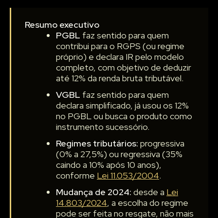
Resumo executivo
PGBL
faz sentido para quem
contribui para o RGPS (ou regime
próprio) e declara IR pelo modelo
completo, com objetivo de deduzir
até 12% da renda bruta tributável.
VGBL
faz sentido para quem
declara simplificado, já usou os 12%
no PGBL ou busca o produto como
instrumento sucessório.
Regimes tributários:
progressiva
(0% a 27,5%) ou regressiva (35%
caindo a 10% após 10 anos),
conforme
Lei 11.053/2004
.
Mudança de 2024:
desde a
Lei
14.803/2024
, a escolha do regime
pode ser feita no resgate, não mais