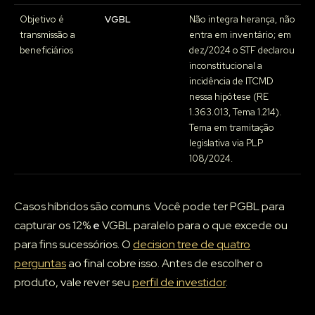
Objetivo é
VGBL
Não integra herança, não
transmissão a
entra em inventário; em
beneficiários
dez/2024 o STF declarou
inconstitucional a
incidência de ITCMD
nessa hipótese (RE
1.363.013, Tema 1.214).
Tema em tramitação
legislativa via PLP
108/2024.
Casos híbridos são comuns. Você pode ter PGBL para
capturar os 12%
e
VGBL paralelo para o que excede ou
para fins sucessórios. O
decision tree de quatro
perguntas
ao final cobre isso. Antes de escolher o
produto, vale rever seu
perfil de investidor
.