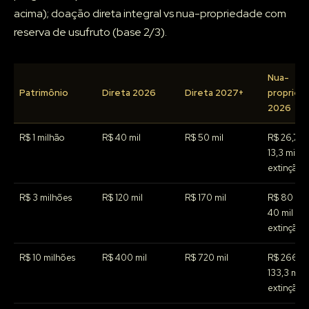
acima); doação direta integral vs nua-propriedade com
reserva de usufruto (base 2/3).
Nua-
Patrimônio
Direta 2026
Direta 2027+
propried
2026
R$ 1 milhão
R$ 40 mil
R$ 50 mil
R$ 26,7 mi
13,3 mil n
extinção
R$ 3 milhões
R$ 120 mil
R$ 170 mil
R$ 80 mil
40 mil na
extinção
R$ 10 milhões
R$ 400 mil
R$ 720 mil
R$ 266,7 
133,3 mil 
extinção