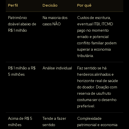
Perfil
Decisão
Por quê
Patrimônio
Na maioria dos
Custos de escritura,
doável abaixo de
casos NÃO
eventual ITBI, ITCMD
R$ 1 milhão
pago no momento
errado e potencial
conflito familiar podem
superar a economia
tributária.
R$ 1 milhão a R$
Análise individual
Faz sentido se há
5 milhões
herdeiros alinhados e
horizonte real de saúde
do doador. Doação com
reserva de usufruto
costuma ser o desenho
preferível.
Acima de R$ 5
Tende a fazer
Complexidade
milhões
sentido
patrimonial e economia