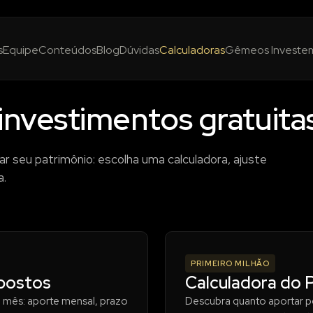
s
Equipe
Conteúdos
Blog
Dúvidas
Calculadoras
Gêmeos Investe
investimentos gratuita
ar seu patrimônio: escolha uma calculadora, ajuste
a.
PRIMEIRO MILHÃO
postos
Calculadora do P
 mês: aporte mensal, prazo
Descubra quanto aportar po