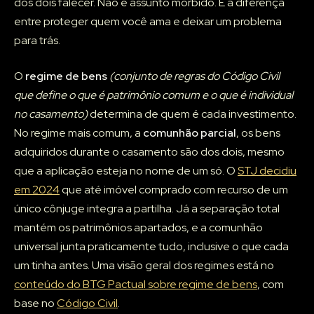
dos dois falecer. Não é assunto mórbido. É a diferença
entre proteger quem você ama e deixar um problema
para trás.
O
regime de bens
(conjunto de regras do Código Civil
que define o que é patrimônio comum e o que é individual
no casamento)
determina de quem é cada investimento.
No regime mais comum, a
comunhão parcial
, os bens
adquiridos durante o casamento são dos dois, mesmo
que a aplicação esteja no nome de um só. O
STJ decidiu
em 2024
que até imóvel comprado com recurso de um
único cônjuge integra a partilha. Já a separação total
mantém os patrimônios apartados, e a comunhão
universal junta praticamente tudo, inclusive o que cada
um tinha antes. Uma visão geral dos regimes está no
conteúdo do BTG Pactual sobre regime de bens
, com
base no
Código Civil
.